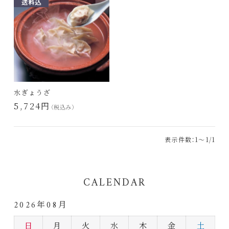
水ぎょうざ
5,724円
（税込み）
表示件数：1～1/1
CALENDAR
2026年08月
日
月
火
水
木
金
土