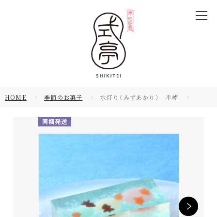
HOME
季節のお菓子
水灯り（みずあかり） 半棹